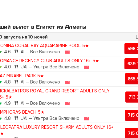
ший вылет в Египет из Алматы
0 августа на 10 ночей
Ц
OMINA CORAL BAY AQUAMARINE POOL 5★
598
4.6
AI — Все Включено
OMANCE REGENCY CLUB ADULTS ONLY 16+ 5★
639
4.0
UAI — Ультра Все Включено
AZ MIRABEL PARK 5★
665
4.8
AI — Все Включено
ICKALBATROS ROYAL GRAND RESORT ADULTS ONLY
6+ 5★
713
4.9
AI — Все Включено
AMPHORAS BEACH 5★
715
4.8
UAI — Ультра Все Включено
LEOPATRA LUXURY RESORT SHARM ADULTS ONLY 16+
5★
715