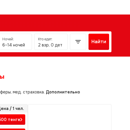
Ночей:
Кто едет:
Найти
6–14 ночей
2 взр, 0 дет
ты
сферы, мед. страховка.
Дополнительно
ена / 1 чел.
500
тенге