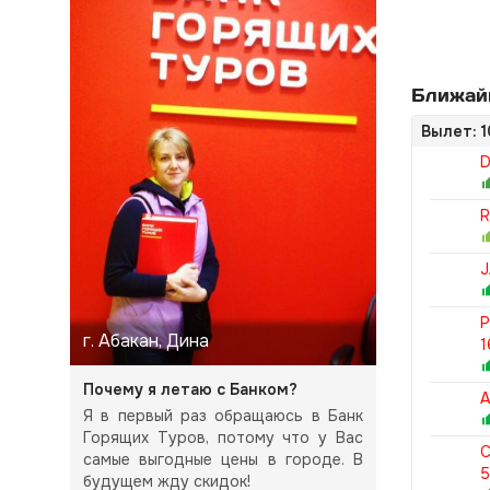
Ближай
Вылет: 1
D
R
J
P
г. Абакан, Дина
1
Почему я летаю с Банком?
Я в первый раз обращаюсь в Банк
Горящих Туров, потому что у Вас
C
самые выгодные цены в городе. В
будущем жду скидок!