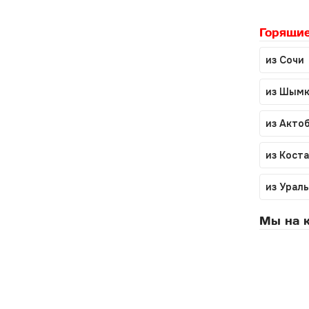
Горящие
из Сочи
из Шымк
из Акто
из Кост
из Урал
Мы на к