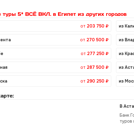
 туры 5* ВСЁ ВКЛ. в Египет из других городов
от
203 750 ₽
из Кал
ента
от
270 500 ₽
из Вла
бе
от
277 250 ₽
из Кра
аная
от
287 500 ₽
из Аст
ьска
от
290 250 ₽
из Мос
арте:
В Аста
Банк Г
туров 