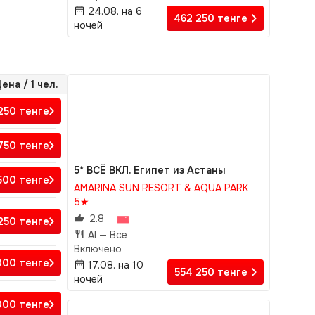
24.08. на 6
462 250
тенге
ночей
ена / 1 чел.
 250
тенге
 750
тенге
5* ВСЁ ВКЛ. Египет из Астаны
 500
тенге
AMARINA SUN RESORT & AQUA PARK
5★
2.8
 250
тенге
AI —
Все
Включено
 000
тенге
17.08. на 10
554 250
тенге
ночей
 000
тенге