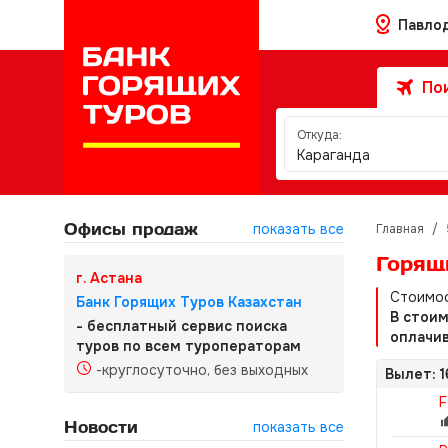
Павло
Пои
Откуда:
Караганда
Офисы продаж
показать все
Главная
/
Горящ
г. Астана
Стоимос
Банк Горящих Туров Казахстан
В стои
- бесплатный сервис поиска
оплачив
туров по всем туроператорам
-круглосуточно, без выходных
Вылет: 1
F
Новости
показать все