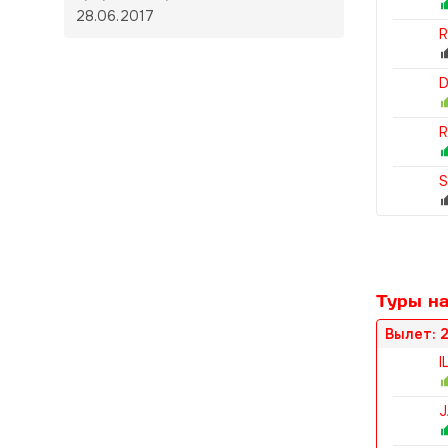
28.06.2017
R
D
R
S
Туры на
Вылет: 2
I
J