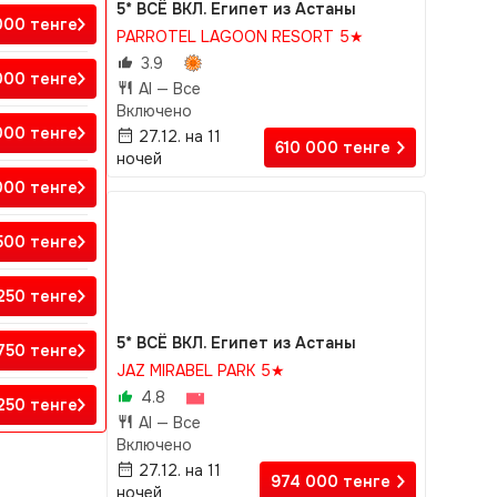
5* ВСЁ ВКЛ. Египет из Астаны
 000
тенге
PARROTEL LAGOON RESORT 5★
3.9
 000
тенге
AI —
Все
Включено
 000
тенге
27.12. на 11
610 000
тенге
ночей
 000
тенге
 500
тенге
 250
тенге
5* ВСЁ ВКЛ. Египет из Астаны
 750
тенге
JAZ MIRABEL PARK 5★
4.8
 250
тенге
AI —
Все
Включено
27.12. на 11
974 000
тенге
ночей