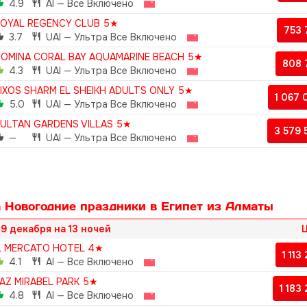
4.9
AI — Все Включено
OYAL REGENCY CLUB 5★
753
3.7
UAI — Ультра Все Включено
OMINA CORAL BAY AQUAMARINE BEACH 5★
808 
4.3
UAI — Ультра Все Включено
IXOS SHARM EL SHEIKH ADULTS ONLY 5★
1 067
5.0
UAI — Ультра Все Включено
ULTAN GARDENS VILLAS 5★
3 579
—
UAI — Ультра Все Включено
 Новогодние праздники в Египет из Алматы
9 декабря на 13 ночей
Ц
L MERCATO HOTEL 4★
1 113
4.1
AI — Все Включено
AZ MIRABEL PARK 5★
1 183
4.8
AI — Все Включено