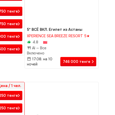
 750
тенге
750
тенге
5* ВСЁ ВКЛ. Египет из Астаны
XPERIENCE SEA BREEZE RESORT 5★
 000
тенге
4.8
AI —
Все
 500
тенге
Включено
17.08. на 10
746 000
тенге
ночей
ена / 1 чел.
 250
тенге
 250
тенге