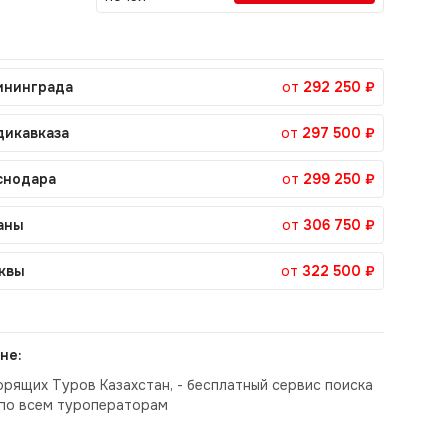
ининграда
от
292 250 ₽
дикавказа
от
297 500 ₽
снодара
от
299 250 ₽
аны
от
306 750 ₽
квы
от
322 500 ₽
не:
орящих Туров Казахстан, - бесплатный сервис поиска
по всем туроператорам