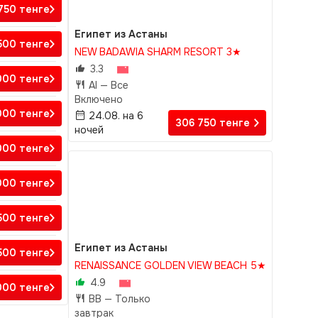
 750
тенге
Египет из Астаны
500
тенге
NEW BADAWIA SHARM RESORT 3★
3.3
000
тенге
AI —
Все
Включено
000
тенге
24.08. на 6
306 750
тенге
ночей
 000
тенге
000
тенге
500
тенге
Египет из Астаны
 500
тенге
RENAISSANCE GOLDEN VIEW BEACH 5★
4.9
 000
тенге
BB —
Только
завтрак