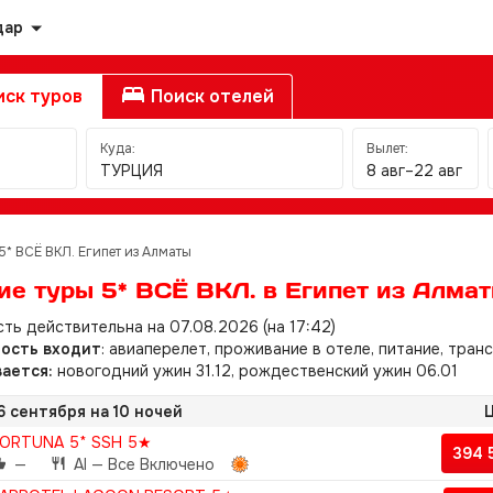
дар
ск туров
Поиск отелей
Куда:
Вылет:
ТУРЦИЯ
8 авг–22 авг
5* ВСЁ ВКЛ. Египет из Алматы
ие туры 5* ВСЁ ВКЛ. в Египет из Алма
ть действительна на 07.08.2026 (на 17:42)
мость входит
: авиаперелет, проживание в отеле, питание, тран
ается:
новогодний ужин 31.12, рождественский ужин 06.01
6 сентября на 10 ночей
Ц
ORTUNA 5* SSH 5★
394 
—
AI — Все Включено