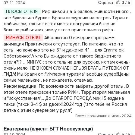
Оценка
3 / 5
07.11.2024
ПЛЮСЫ ОТЕЛЯ:
Риф живой :на 5 баллов, живности много ,
всё буквально бурлит. Брали экскурсию на остров Тиран с
дайвингом, так вот в тех местах погружения было не
больше рыб всяких ,чем у этого приотельного рифа .
МИНУСЫ ОТЕЛЯ:
Абсолютно 0 вечерних программ ,
анимация Практически отсутствует. По питанию: что-то
есть , но конечно это не 5* и даже не 4* ... для Египта ок .
Собственно:"А что Вы ожидаете от такого бюджетного
отеля?!? ... МИНУС : это отель не для русских, их там очень-
очень мало. НЕ В КОЕМ СЛУЧАЕ НЕЛЬЗЯ БРАТЬ ПУТЁВКИ ОТ
ГИДА! Мы брали от :"Империя туризма" вообще супер!!Цены
самые маленькие , не пожалеете, отвечаю.
Рекомендации:
По возможности выбрать другой отель . В
этом отеле прекрасен только РИФ . Территория маленькая
и "искусственная"... До СТАРОГО ГОРОДА мин 15 езды на
такси (такси 3-4 $ за двоих!!2024год ("это тебе не Россия
детка с этим сувереном у руля")
Время проживания: июль 2024
Екатерина (клиент БГТ Новокузнецк)
Оценка
5 / 5
31.10.2024