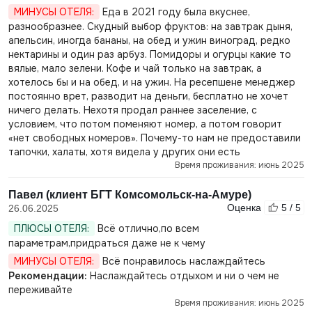
МИНУСЫ ОТЕЛЯ:
Еда в 2021 году была вкуснее,
разнообразнее. Скудный выбор фруктов: на завтрак дыня,
апельсин, иногда бананы, на обед и ужин виноград, редко
нектарины и один раз арбуз. Помидоры и огурцы какие то
вялые, мало зелени. Кофе и чай только на завтрак, а
хотелось бы и на обед, и на ужин. На ресепшене менеджер
постоянно врет, разводит на деньги, бесплатно не хочет
ничего делать. Нехотя продал раннее заселение, с
условием, что потом поменяют номер, а потом говорит
«нет свободных номеров». Почему-то нам не предоставили
тапочки, халаты, хотя видела у других они есть
Время проживания: июнь 2025
Павел (клиент БГТ Комсомольск-на-Амуре)
Оценка
5 / 5
26.06.2025
ПЛЮСЫ ОТЕЛЯ:
Всё отлично,по всем
параметрам,придраться даже не к чему
МИНУСЫ ОТЕЛЯ:
Всё понравилось наслаждайтесь
Рекомендации:
Наслаждайтесь отдыхом и ни о чем не
переживайте
Время проживания: июнь 2025