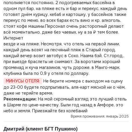
пополняется постоянно, 2 подогреваемых бассейна в
одном пул бар, на пляже есть и бар и перекус, каждый день
готовят днём курицу, кебаб и картошку, у бассейнов также
перекус по меню, во всех барах есть вино и кр. алкоголь,
стоят кофе машины.Персонал очень расторопный делают
всё моментально, даже без чаевых, ну а за ₽ тем более.
Интернет
везде и на пляже. Несмотря, что отель на первой линии,
каждый день возят на песчяный пляж в Старый город,
каждый вечер возит автобус в Сохо, Наама бэй, Ст.город.,
при выезде браслеты не снимают. За воротами хороший
променад и куча магазинов, чуть дороже, в Манго-марк.
клубника была по 0,9 у отеля по доллару.
МИНУСЫ ОТЕЛЯ:
Не берите номера с выходом на сцену
до 23-00 будете подпрыгивать, аля-карт мясной ни о чём,
даже не теряйте время.
Рекомендации:
На мой скромный взгляд это лучший отель
в Шарме по цене-качеству. Были год назад в Амфоре, это
небо и земля. Приезжайте без колебаний
Время проживания: январь 2025
Дмитрий (клиент БГТ Пушкино)