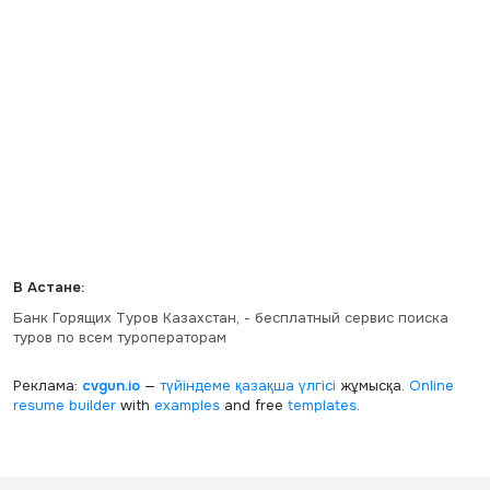
В Астане:
Банк Горящих Туров Казахстан, - бесплатный сервис поиска
туров по всем туроператорам
Реклама:
cvgun.io
—
түйіндеме қазақша
үлгісі
жұмысқа.
Online
resume builder
with
examples
and free
templates
.