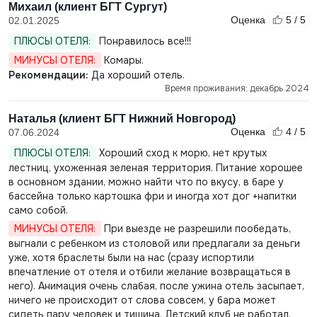
Михаил (клиент БГТ Сургут)
Оценка
5 / 5
02.01.2025
ПЛЮСЫ ОТЕЛЯ:
Понравилось все!!!
МИНУСЫ ОТЕЛЯ:
Комары.
Рекомендации:
Да хороший отель.
Время проживания: декабрь 2024
Наталья (клиент БГТ Нижний Новгород)
Оценка
4 / 5
07.06.2024
ПЛЮСЫ ОТЕЛЯ:
Хороший сход к морю, нет крутых
лестниц, ухоженная зеленая территория. Питание хорошее
в основном здании, можно найти что по вкусу, в баре у
бассейна только картошка фри и иногда хот дог +напитки
само собой.
МИНУСЫ ОТЕЛЯ:
При выезде не разрешили пообедать,
выгнали с ребенком из столовой или предлагали за деньги
уже, хотя браслеты были на нас (сразу испортили
впечатление от отеля и отбили желание возвращаться в
него). Анимация очень слабая, после ужина отель засыпает,
ничего не происходит от слова совсем, у бара может
сидеть пару человек и тишина. Детский клуб не работал.