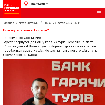
Павлодар
Главная
/
Фото Истории
/
Почему я летаю с Банком?
Почему я летаю с Банком?
Калениченко Сергій, Киев
Втретє звернувся до Банку гарячих турів. Перевінена якість
обслуговування! Дуже зручно обирати тури на сайті компанії,
подобається сервіс у офісі. Чекаю на появу нового філіалу на
лівому березі м. Києва.