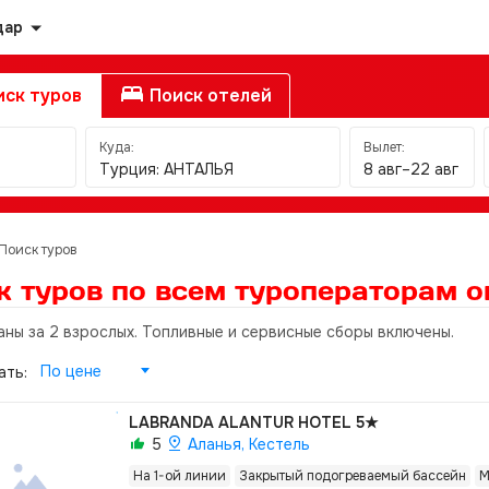
дар
ск туров
Поиск отелей
Куда:
Вылет:
Турция: АНТАЛЬЯ
8 авг–22 авг
Поиск туров
к туров по всем туроператорам
о
аны за 2 взрослых. Топливные и сервисные сборы включены.
По цене
ать:
LABRANDA ALANTUR HOTEL
5★
5
Аланья, Кестель
На 1-ой линии
Закрытый подогреваемый бассейн
М