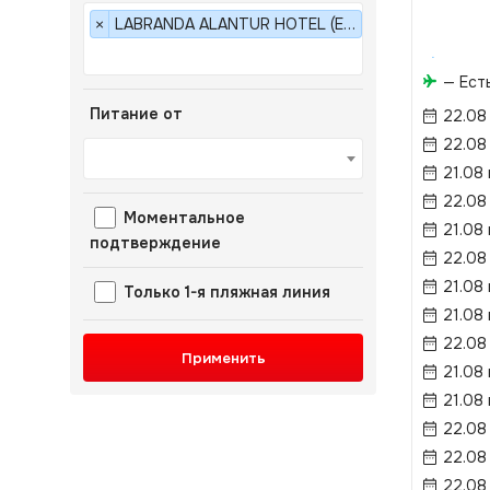
LABRANDA ALANTUR HOTEL (EX. MARITIM CLUB) 5*
×
— Ест
Питание от
22.08
22.08
21.08
22.08
Моментальное
21.08
подтверждение
22.08
21.08
Только 1-я пляжная линия
21.08
22.08
Применить
21.08
21.08
22.08
22.08
22.08