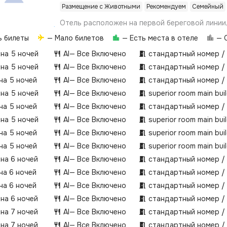
Размещение с Животными
Рекомендуем
Семейный
Отель расположен на первой береговой линии, 
от центра города Алании. На площади в 40 00
ь билеты
— Мало билетов
— Есть места в отеле
— О
находится ботанический сад с различными ви
деревьев.
 на 5 ночей
AI
— Все Включено
стандартный номер /
 на 5 ночей
AI
— Все Включено
стандартный номер /
 на 5 ночей
AI
— Все Включено
стандартный номер /
 на 5 ночей
AI
— Все Включено
superior room main bui
 на 5 ночей
AI
— Все Включено
стандартный номер /
 на 5 ночей
AI
— Все Включено
superior room main bui
 на 5 ночей
AI
— Все Включено
superior room main bui
 на 5 ночей
AI
— Все Включено
superior room main bui
 на 6 ночей
AI
— Все Включено
стандартный номер /
 на 6 ночей
AI
— Все Включено
стандартный номер /
 на 6 ночей
AI
— Все Включено
стандартный номер /
 на 6 ночей
AI
— Все Включено
стандартный номер /
 на 7 ночей
AI
— Все Включено
стандартный номер /
 на 7 ночей
AI
— Все Включено
стандартный номер /