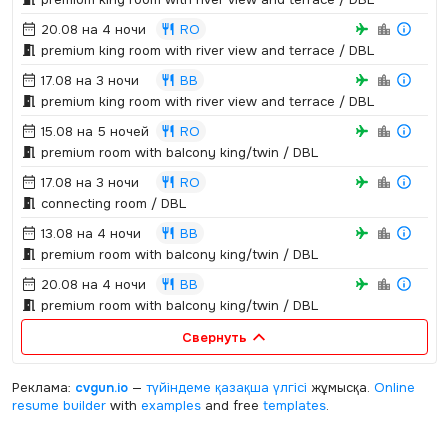
20.08 на 4 ночи
RO
premium king room with river view and terrace / DBL
17.08 на 3 ночи
BB
premium king room with river view and terrace / DBL
15.08 на 5 ночей
RO
premium room with balcony king/twin / DBL
17.08 на 3 ночи
RO
connecting room / DBL
13.08 на 4 ночи
BB
premium room with balcony king/twin / DBL
20.08 на 4 ночи
BB
premium room with balcony king/twin / DBL
Свернуть
Реклама:
cvgun.io
—
түйіндеме қазақша
үлгісі
жұмысқа.
Online
resume builder
with
examples
and free
templates
.