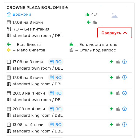
CROWNE PLAZA BORJOMI
5★
Боржоми
4.7
17.08 на 3 ночи
RO
— Без питания
Свернуть
standard twin room / DBL
— Есть билеты
— Есть места в отеле
— Мало билетов
— Отель под запрос
17.08 на 3 ночи
RO
standard twin room / DBL
17.08 на 3 ночи
RO
standard king room / DBL
20.08 на 4 ночи
RO
standard twin room / DBL
20.08 на 4 ночи
RO
standard king room / DBL
13.08 на 4 ночи
RO
standard king room / DBL