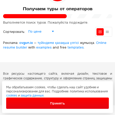
Получаем туры от операторов
Выполняется поиск туров. Пожалуйста подождите.
По цене
Сортировать:
Реклама:
cvgun.io
—
түйіндеме қазақша
үлгісі
жұмысқа.
Online
resume builder
with
examples
and free
templates
.
Все ресурсы настоящего сайта, включая дизайн, текстовое и
графическое содержание, структуру и оформление страниц защищены
международными соглашениями и законодательством Республики
Мы обрабатываем cookies, чтобы сделать наш сайт удобнее и
Казахстан об охране авторских прав и интеллектуальной собственности.
персонализированее для вас. Подробнее: политика использования
Любое копирование и распространение материалов сайта без
cookies
и
защита данных
.
письменного разрешения запрещено.
Принять