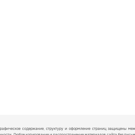
и графическое содержание, структуру и оформление страниц защищены м
енности. Любое копирование и распространение материалов сайта без пись