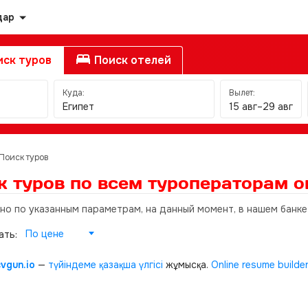
дар
ск туров
Поиск отелей
Куда:
Вылет:
Египет
15 авг–29 авг
Поиск туров
к туров по всем туроператорам
о
 но по указанным параметрам, на данный момент, в нашем банке
По цене
ать:
cvgun.io
—
түйіндеме қазақша
үлгісі
жұмысқа.
Online resume builde