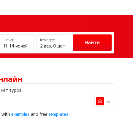
Ночей:
Кто едет:
Найти
11–14 ночей
2 взр, 0 дет
нлайн
 нет туров!
r
with
examples
and free
templates
.