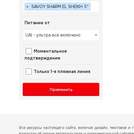
SAVOY SHARM EL SHEIKH 5*
×
Питание от
UAI - ультра все включено
Моментальное
подтверждение
Только 1-я пляжная линия
Применить
Все ресурсы настоящего сайта, включая дизайн, текстовое 
Казахстан об охране авторских прав и интеллектуальной собств